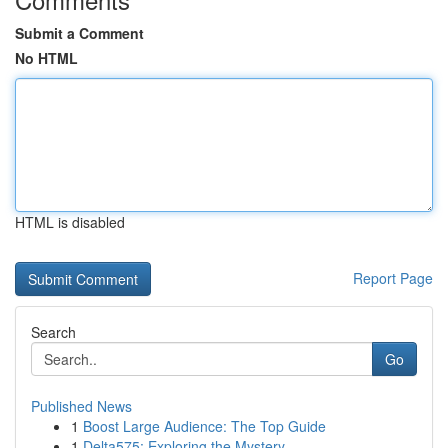
Submit a Comment
No HTML
HTML is disabled
Report Page
Search
Go
Published News
1
Boost Large Audience: The Top Guide
1
Delta575: Exploring the Mystery