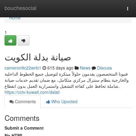
Home
bouchesocial
Togg
navi
Home
1
صيانة بدلة الكويت
cameron9c22wnb1
615 days ago
News
Discuss
فنيونا المتخصصون يقدمون حلولاً مبتكرة لتوصيل جميع الخطوط الداخلية
والخارجية بنظام سنترال مركزي متكامل، مع ضمان تقديم خدمات صيانة
شاملة تحافظ على كفاءة التشغيل واستمرارية العمل بدون انقطاع.
https://cctv-kuwait.com/dalat/
Comments
Who Upvoted
Comments
Submit a Comment
No HTML