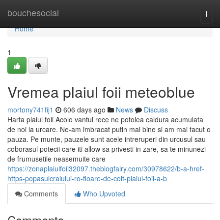
Home
bouchesocial
Togg
navi
Home
1
Vremea plaiul foii meteoblue
mortony741fij1
606 days ago
News
Discuss
Harta plaiul foii Acolo vantul rece ne potolea caldura acumulata
de noi la urcare. Ne-am imbracat putin mai bine si am mai facut o
pauza. Pe munte, pauzele sunt acele intreruperi din urcusul sau
coborasul potecii care iti allow sa privesti in zare, sa te minunezi
de frumusetile neasemuite care
https://zonaplaiulfoii32097.theblogfairy.com/30978622/b-a-href-
https-popasulcraiului-ro-floare-de-colt-plaiul-foii-a-b
Comments
Who Upvoted
Comments