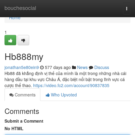
Home
bouchesocial
Togg
navi
Home
1
Hb888my
jonathan5e80ein9
577 days ago
News
Discuss
Hb88 đã khẳng định vị thế của mình là một trong những nhà cái
hàng đầu tại khu vực Châu Á, đặc biệt nổi bật trong lĩnh vực cá
cược thể thao.
https://video.fc2.com/account/90837835
Comments
Who Upvoted
Comments
Submit a Comment
No HTML