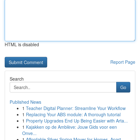
HTML is disabled
Report Page
Search
Go
Published News
1
Teacher Digital Planner: Streamline Your Workflow
1
Replacing Your ABS module: A thorough tutorial
1
Property Upgrades End Up Being Easier with Arta...
1
Kajakken op de Amblève: Jouw Gids voor een
Onve...
1
Affordable Silver Spring Mover for Homes, Apart...