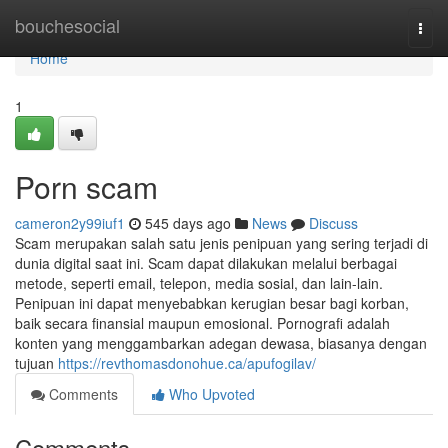
Home
bouchesocial
Togg
navi
Home
1
Porn scam
cameron2y99iuf1
545 days ago
News
Discuss
Scam merupakan salah satu jenis penipuan yang sering terjadi di
dunia digital saat ini. Scam dapat dilakukan melalui berbagai
metode, seperti email, telepon, media sosial, dan lain-lain.
Penipuan ini dapat menyebabkan kerugian besar bagi korban,
baik secara finansial maupun emosional. Pornografi adalah
konten yang menggambarkan adegan dewasa, biasanya dengan
tujuan
https://revthomasdonohue.ca/apufogilav/
Comments
Who Upvoted
Comments