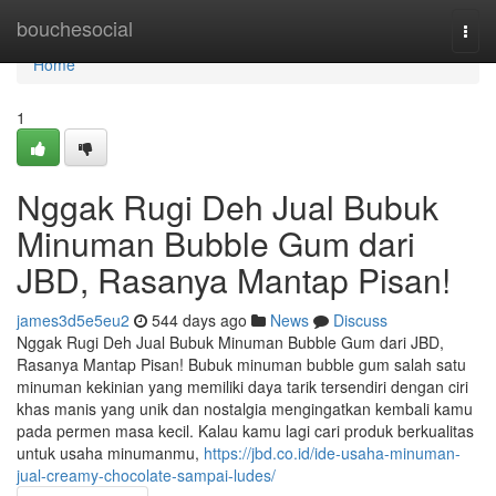
Home
bouchesocial
Togg
navi
Home
1
Nggak Rugi Deh Jual Bubuk
Minuman Bubble Gum dari
JBD, Rasanya Mantap Pisan!
james3d5e5eu2
544 days ago
News
Discuss
Nggak Rugi Deh Jual Bubuk Minuman Bubble Gum dari JBD,
Rasanya Mantap Pisan! Bubuk minuman bubble gum salah satu
minuman kekinian yang memiliki daya tarik tersendiri dengan ciri
khas manis yang unik dan nostalgia mengingatkan kembali kamu
pada permen masa kecil. Kalau kamu lagi cari produk berkualitas
untuk usaha minumanmu,
https://jbd.co.id/ide-usaha-minuman-
jual-creamy-chocolate-sampai-ludes/