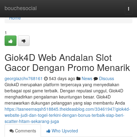
Home
bouchesocial
Togg
navi
Home
1
Giok4D Web Andalan Slot
Gacor Dengan Promo Menarik
georgiazchv768161
543 days ago
News
Discuss
Giok4D merupakan platform terpercaya yang menyediakan
berbagai opsi game terbaik. Dengan reputasi unggul, Giok4D
menghadirkan pengalaman keuntungan besar. Giok4D
menawarkan dukungan pelanggan yang siap membantu Anda
https://tasneemsqsh518845.theideasblog.com/33461947/giok4d-
website-judi-dan-togel-terkini-dengan-bonus-terbaik-siap-beri-
scatter-hitam-sekarang-juga
Comments
Who Upvoted