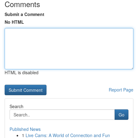
Comments
Submit a Comment
No HTML
HTML is disabled
Report Page
Search
Go
Published News
1
Live Cams: A World of Connection and Fun