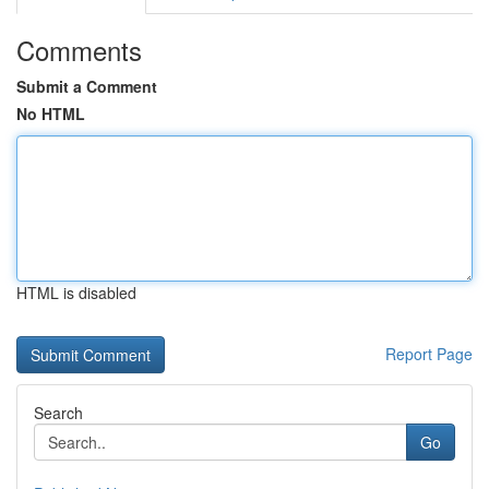
Comments
Submit a Comment
No HTML
HTML is disabled
Report Page
Search
Go