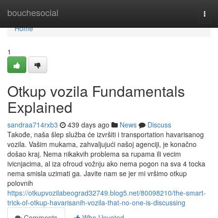
Home
bouchesocial
Togg
navi
Home
1
Otkup vozila Fundamentals
Explained
sandraa714rxb3
439 days ago
News
Discuss
Takođe, naša šlep služba će izvršiti i transportation havarisanog
vozila. Vašim mukama, zahvaljujući našoj agenciji, je konačno
došao kraj. Nema nikakvih problema sa rupama ili vecim
ivicnjacima, al iza ofroud vožnju ako nema pogon na sva 4 tocka
nema smisla uzimati ga. Javite nam se jer mi vršimo otkup
polovnih
https://otkupvozilabeograd32749.blog5.net/80098210/the-smart-
trick-of-otkup-havarisanih-vozila-that-no-one-is-discussing
Comments
Who Upvoted