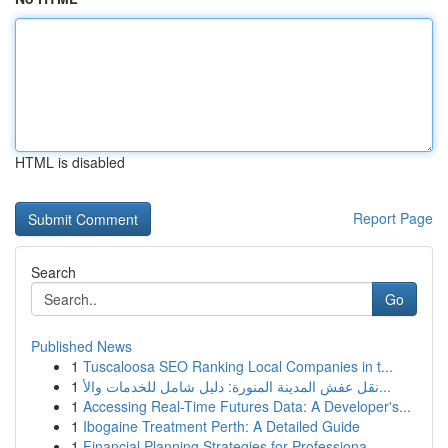
HTML is disabled
Report Page
Search
Go
Published News
1
Tuscaloosa SEO Ranking Local Companies in t...
1
نقل عفش المدينة المنورة: دليل شامل للخدمات والأ...
1
Accessing Real-Time Futures Data: A Developer's...
1
Ibogaine Treatment Perth: A Detailed Guide
1
Financial Planning Strategies for Professiona...