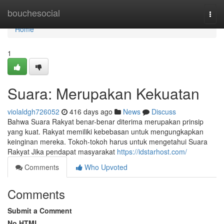
Home
bouchesocial
Togg
navi
Home
1
Suara: Merupakan Kekuatan
violaldgh726052
416 days ago
News
Discuss
Bahwa Suara Rakyat benar-benar diterima merupakan prinsip
yang kuat. Rakyat memiliki kebebasan untuk mengungkapkan
keinginan mereka. Tokoh-tokoh harus untuk mengetahui Suara
Rakyat Jika pendapat masyarakat
https://idstarhost.com/
Comments
Who Upvoted
Comments
Submit a Comment
No HTML