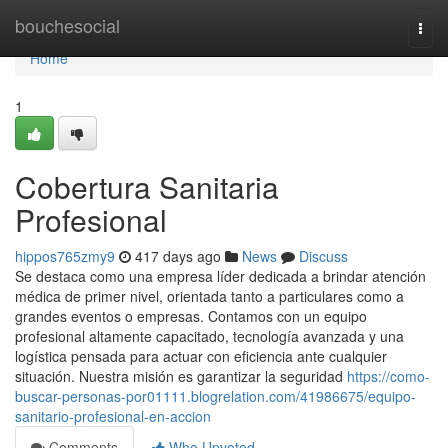
Home
bouchesocial
Togg
navi
Home
1
Cobertura Sanitaria
Profesional
hippos765zmy9
417 days ago
News
Discuss
Se destaca como una empresa líder dedicada a brindar atención
médica de primer nivel, orientada tanto a particulares como a
grandes eventos o empresas. Contamos con un equipo
profesional altamente capacitado, tecnología avanzada y una
logística pensada para actuar con eficiencia ante cualquier
situación. Nuestra misión es garantizar la seguridad
https://como-
buscar-personas-por01111.blogrelation.com/41986675/equipo-
sanitario-profesional-en-accion
Comments
Who Upvoted