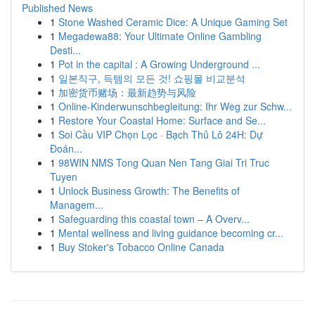
Published News
1
Stone Washed Ceramic Dice: A Unique Gaming Set
1
Megadewa88: Your Ultimate Online Gambling
Desti...
1
Pot in the capital : A Growing Underground ...
1
일본직구, 득템의 모든 것! 쇼핑몰 비교분석
1
加密货币赌场：最新趋势与风险
1
Online-Kinderwunschbegleitung: Ihr Weg zur Schw...
1
Restore Your Coastal Home: Surface and Se...
1
Soi Cầu VIP Chọn Lọc · Bạch Thủ Lô 24H: Dự
Đoán...
1
98WIN NMS Tong Quan Nen Tang Giai Tri Truc
Tuyen
1
Unlock Business Growth: The Benefits of
Managem...
1
Safeguarding this coastal town – A Overv...
1
Mental wellness and living guidance becoming cr...
1
Buy Stoker's Tobacco Online Canada