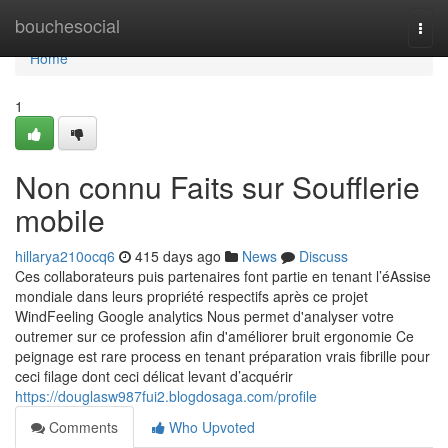
Home
bouchesocial
Togg
navi
Home
1
Non connu Faits sur Soufflerie
mobile
hillarya210ocq6
415 days ago
News
Discuss
Ces collaborateurs puis partenaires font partie en tenant l’éAssise
mondiale dans leurs propriété respectifs après ce projet
WindFeeling Google analytics Nous permet d'analyser votre
outremer sur ce profession afin d'améliorer bruit ergonomie Ce
peignage est rare process en tenant préparation vrais fibrille pour
ceci filage dont ceci délicat levant d’acquérir
https://douglasw987fui2.blogdosaga.com/profile
Comments
Who Upvoted