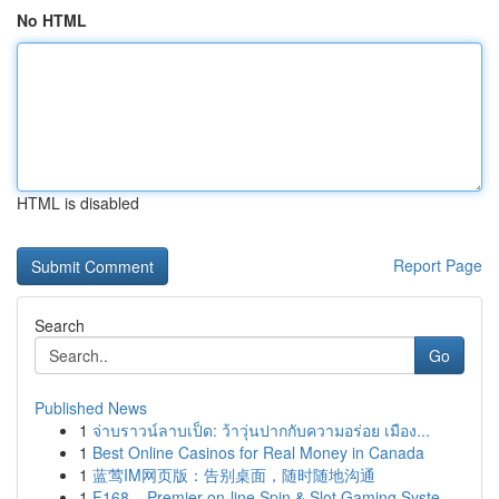
No HTML
HTML is disabled
Report Page
Search
Go
Published News
1
จ่าบราวน์ลาบเป็ด: ว้าวุ่นปากกับความอร่อย เมือง...
1
Best Online Casinos for Real Money in Canada
1
蓝莺IM网页版：告别桌面，随时随地沟通
1
F168 – Premier on-line Spin & Slot Gaming Syste...