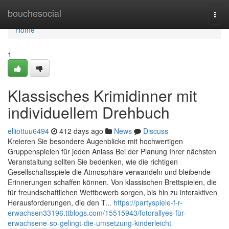
Home
bouchesocial
Togg
navi
Home
1
Klassisches Krimidinner mit
individuellem Drehbuch
elliottuu6494
412 days ago
News
Discuss
Kreieren Sie besondere Augenblicke mit hochwertigen
Gruppenspielen für jeden Anlass Bei der Planung Ihrer nächsten
Veranstaltung sollten Sie bedenken, wie die richtigen
Gesellschaftsspiele die Atmosphäre verwandeln und bleibende
Erinnerungen schaffen können. Von klassischen Brettspielen, die
für freundschaftlichen Wettbewerb sorgen, bis hin zu interaktiven
Herausforderungen, die den T...
https://partyspiele-f-r-
erwachsen33196.ttblogs.com/15515943/fotorallyes-für-
erwachsene-so-gelingt-die-umsetzung-kinderleicht