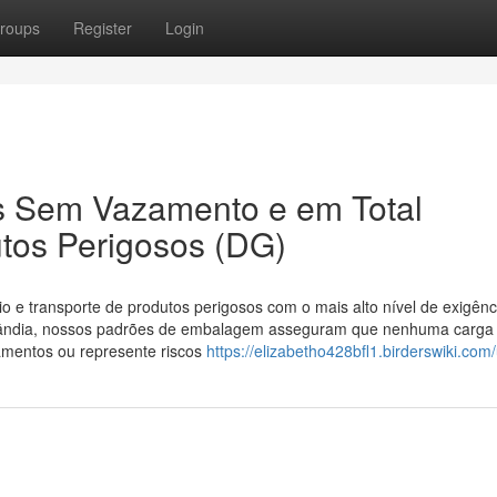
roups
Register
Login
 Sem Vazamento e em Total
tos Perigosos (DG)
e transporte de produtos perigosos com o mais alto nível de exigênc
elândia, nossos padrões de embalagem asseguram que nenhuma carg
amentos ou represente riscos
https://elizabetho428bfl1.birderswiki.com