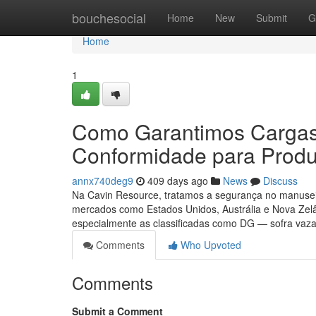
Home
bouchesocial
Home
New
Submit
G
Home
1
Como Garantimos Cargas
Conformidade para Produ
annx740deg9
409 days ago
News
Discuss
Na Cavin Resource, tratamos a segurança no manuseio 
mercados como Estados Unidos, Austrália e Nova Z
especialmente as classificadas como DG — sofra vaz
Comments
Who Upvoted
Comments
Submit a Comment