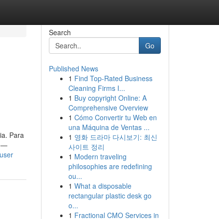
Search
Go
Published News
1
Find Top-Rated Business
Cleaning Firms I...
1
Buy copyright Online: A
Comprehensive Overview
1
Cómo Convertir tu Web en
una Máquina de Ventas ...
ia. Para
1
영화 드라마 다시보기: 최신
a —
사이트 정리
/user
1
Modern traveling
philosophies are redefining
ou...
1
What a disposable
rectangular plastic desk go
o...
1
Fractional CMO Services in