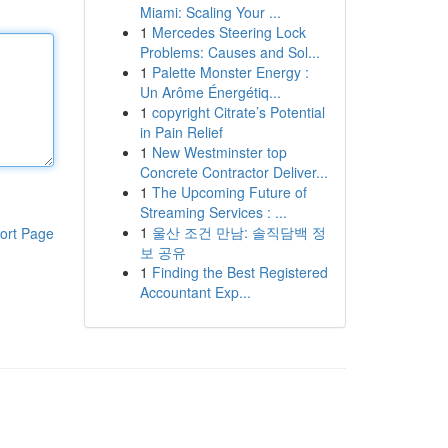
Miami: Scaling Your ...
1
Mercedes Steering Lock
Problems: Causes and Sol...
1
Palette Monster Energy :
Un Arôme Énergétiq...
1
copyright Citrate’s Potential
in Pain Relief
1
New Westminster top
Concrete Contractor Deliver...
1
The Upcoming Future of
Streaming Services : ...
1
울산 조건 만남: 솔직담백 정
ort Page
보 공유
1
Finding the Best Registered
Accountant Exp...