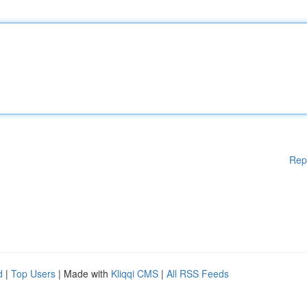
Rep
d
|
Top Users
| Made with
Kliqqi CMS
|
All RSS Feeds