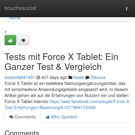
Home
bouchesocial
Togg
navi
Home
1
Tests mit Force X Tablet: Ein
Ganzer Test & Vergleich
tesshofq941651
407 days ago
News
Discuss
Force X Tablet ist ein beliebtes Nahrungsergänzungsmittel, das
mit verschiedene Anwendungsgebiete eingesetzt wird. In diesem
Artikel gehen wir auf die Erfahrungen von Nutzern ein und stellen
Force X Tablet intensiv
https://web.facebook.com/people/Force-X-
Test-Erfahrungen-Bewertung/61577889170398/
Comments
Who Upvoted
Comments