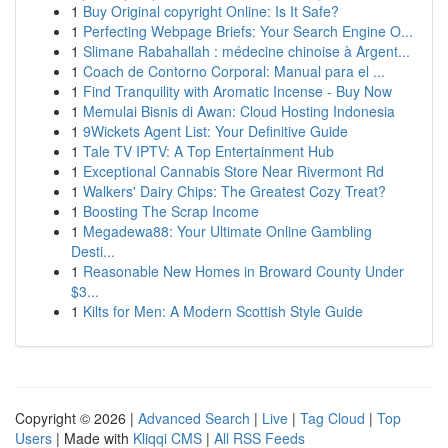
1
Buy Original copyright Online: Is It Safe?
1
Perfecting Webpage Briefs: Your Search Engine O...
1
Slimane Rabahallah : médecine chinoise à Argent...
1
Coach de Contorno Corporal: Manual para el ...
1
Find Tranquility with Aromatic Incense - Buy Now
1
Memulai Bisnis di Awan: Cloud Hosting Indonesia
1
9Wickets Agent List: Your Definitive Guide
1
Tale TV IPTV: A Top Entertainment Hub
1
Exceptional Cannabis Store Near Rivermont Rd
1
Walkers' Dairy Chips: The Greatest Cozy Treat?
1
Boosting The Scrap Income
1
Megadewa88: Your Ultimate Online Gambling
Desti...
1
Reasonable New Homes in Broward County Under
$3...
1
Kilts for Men: A Modern Scottish Style Guide
Copyright © 2026 |
Advanced Search
|
Live
|
Tag Cloud
|
Top
Users
| Made with
Kliqqi CMS
|
All RSS Feeds