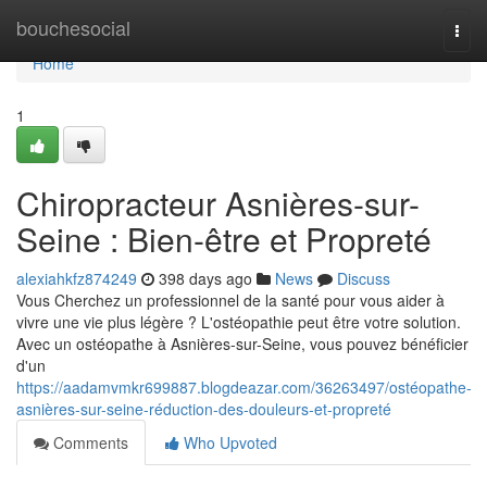
Home
bouchesocial
Togg
navi
Home
1
Chiropracteur Asnières-sur-
Seine : Bien-être et Propreté
alexiahkfz874249
398 days ago
News
Discuss
Vous Cherchez un professionnel de la santé pour vous aider à
vivre une vie plus légère ? L'ostéopathie peut être votre solution.
Avec un ostéopathe à Asnières-sur-Seine, vous pouvez bénéficier
d'un
https://aadamvmkr699887.blogdeazar.com/36263497/ostéopathe-
asnières-sur-seine-réduction-des-douleurs-et-propreté
Comments
Who Upvoted