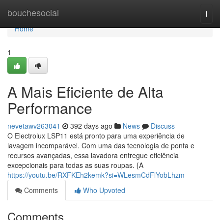
Home
bouchesocial
Togg
navi
Home
1
A Mais Eficiente de Alta
Performance
nevetawv263041
392 days ago
News
Discuss
O Electrolux LSP11 está pronto para uma experiência de
lavagem incomparável. Com uma das tecnologia de ponta e
recursos avançadas, essa lavadora entregue eficiência
excepcionais para todas as suas roupas. {A
https://youtu.be/RXFKEh2kemk?si=WLesmCdFlYobLhzm
Comments
Who Upvoted
Comments