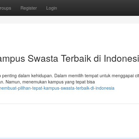
roups
Register
Login
ampus Swasta Terbaik di Indones
penting dalam kehidupan. Dalam memilih tempat untuk menggapai cita
an. Namun, menemukan kampus yang tepat bisa
embuat-pilihan-tepat-kampus-swasta-terbaik-di-indonesia