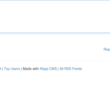
Rep
d
|
Top Users
| Made with
Kliqqi CMS
|
All RSS Feeds