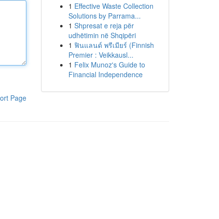
1
Effective Waste Collection
Solutions by Parrama...
1
Shpresat e reja për
udhëtimin në Shqipëri
1
ฟินแลนด์ พรีเมียร์ (Finnish
Premier : Veikkausl...
1
Felix Munoz's Guide to
Financial Independence
ort Page