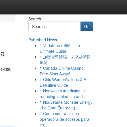
Search
Go
Published News
1
Vodafone eSIM: The
ia
Ultimate Guide
1
加密貨幣賭場：未來趨勢與
風險
1
Canada Online Casino:
-cita,
Free Slots Await!
1
Chic Women's Tops & A
Definitive Guide
1
Nonwoven interlining in
reducing laminating and...
1
Nouveauté Monster Energy
: Le Goût Énergétiq...
1
Como contratar una
operadora de accesos para
co...