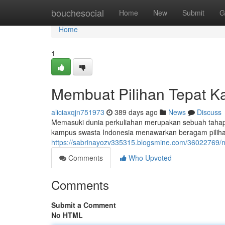
Home
bouchesocial
Home
New
Submit
G
Home
1
Membuat Pilihan Tepat K
aliciaxqjn751973
389 days ago
News
Discuss
Memasuki dunia perkuliahan merupakan sebuah tahap 
kampus swasta Indonesia menawarkan beragam pilih
https://sabrinayozv335315.blogsmine.com/36022769/m
Comments
Who Upvoted
Comments
Submit a Comment
No HTML