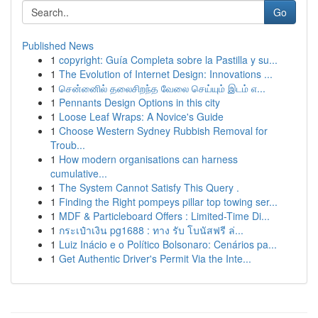
Go
Published News
1
copyright: Guía Completa sobre la Pastilla y su...
1
The Evolution of Internet Design: Innovations ...
1
சென்னைில் தலைசிறந்த வேலை செய்யும் இடம் எ...
1
Pennants Design Options in this city
1
Loose Leaf Wraps: A Novice's Guide
1
Choose Western Sydney Rubbish Removal for
Troub...
1
How modern organisations can harness
cumulative...
1
The System Cannot Satisfy This Query .
1
Finding the Right pompeys pillar top towing ser...
1
MDF & Particleboard Offers : Limited-Time Di...
1
กระเป๋าเงิน pg1688 : ทาง รับ โบนัสฟรี ล่...
1
Luiz Inácio e o Político Bolsonaro: Cenários pa...
1
Get Authentic Driver's Permit Via the Inte...