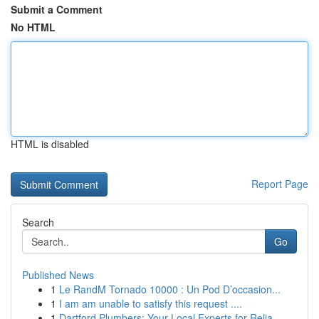
Submit a Comment
No HTML
HTML is disabled
Report Page
Search
Go
Published News
1
Le RandM Tornado 10000 : Un Pod D’occasion...
1
I am am unable to satisfy this request ....
1
Dartford Plumbers: Your Local Experts for Relia...