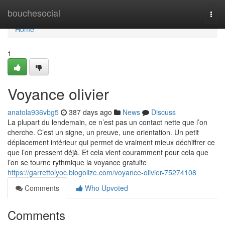
Home
bouchesocial
Togg
navi
Home
1
Voyance olivier
anatola936vbg5
387 days ago
News
Discuss
La plupart du lendemain, ce n’est pas un contact nette que l’on
cherche. C’est un signe, un preuve, une orientation. Un petit
déplacement intérieur qui permet de vraiment mieux déchiffrer ce
que l’on pressent déjà. Et cela vient couramment pour cela que
l’on se tourne rythmique la voyance gratuite
https://garrettoiyoc.blogolize.com/voyance-olivier-75274108
Comments
Who Upvoted
Comments