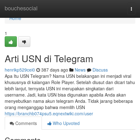
Home
bouchesocial
Togg
navi
Home
1
Arti USN di Telegram
henrikp529cei0
387 days ago
News
Discuss
Apa Itu USN Telegram? Nama USN belakangan ini menjadi viral
khususnya di kalangan Role Player. Setelah diusut dan dicari tahu
lebih lanjut, ternyata USN ini merupakan singkatan dari
username. Jadi, kata USN bisa digunakan apabila Anda akan
menyebutkan nama akun telegram Anda. Tidak jarang beberapa
orang menganggap bahwa memilih USN
https://branchb074psu5.eqnextwiki.com/user
Comments
Who Upvoted
Comments