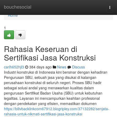
Home
bouchesocial
Togg
navi
Home
1
Rahasia Keseruan di
Sertifikasi Jasa Konstruksi
carlh652hjl3
384 days ago
News
Discuss
Industri konstruksi di Indonesia kini bersinar dengan kehadiran
Pengurusan SBU, sebuah jasa yang disukai di kalangan
perusahaan konstruksi di seluruh negeri. Proses SBU hadir
sebagai solusi andal yang menawarkan kualitas dalam
pengurusan Sertifikat Badan Usaha (SBU) untuk kebutuhan
legalitas. Layanan ini mencampurkan keahlian profesional
dengan pendekatan yang efisien, memastikan dokumen
https://bilivbacklinkcom67912.blogripley.com/37132282/senjata-
rahasia-untuk-nikmati-sertifikasi-jasa-konstruksi