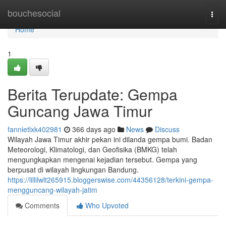
Home
bouchesocial
Togg
navi
Home
1
Berita Terupdate: Gempa
Guncang Jawa Timur
fannietlxk402981
366 days ago
News
Discuss
Wilayah Jawa Timur akhir pekan ini dilanda gempa bumi. Badan
Meteorologi, Klimatologi, dan Geofisika (BMKG) telah
mengungkapkan mengenai kejadian tersebut. Gempa yang
berpusat di wilayah lingkungan Bandung.
https://lillilwlt265915.bloggerswise.com/44356128/terkini-gempa-
mengguncang-wilayah-jatim
Comments
Who Upvoted