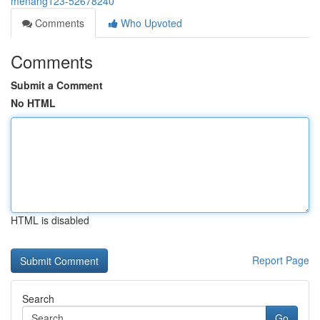
menang123-52678240
Comments
Who Upvoted
Comments
Submit a Comment
No HTML
HTML is disabled
Report Page
Search
Go