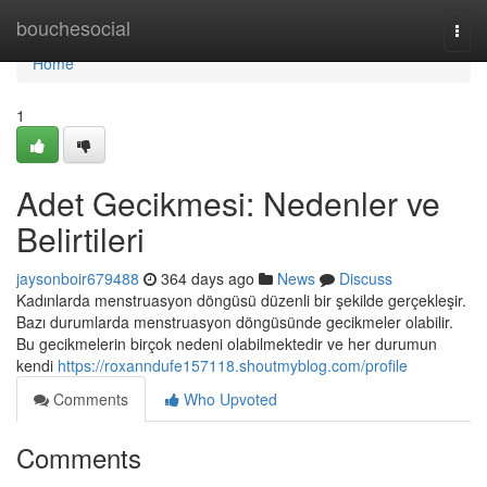
Home
bouchesocial
Togg
navi
Home
1
Adet Gecikmesi: Nedenler ve
Belirtileri
jaysonboir679488
364 days ago
News
Discuss
Kadınlarda menstruasyon döngüsü düzenli bir şekilde gerçekleşir.
Bazı durumlarda menstruasyon döngüsünde gecikmeler olabilir.
Bu gecikmelerin birçok nedeni olabilmektedir ve her durumun
kendi
https://roxanndufe157118.shoutmyblog.com/profile
Comments
Who Upvoted
Comments