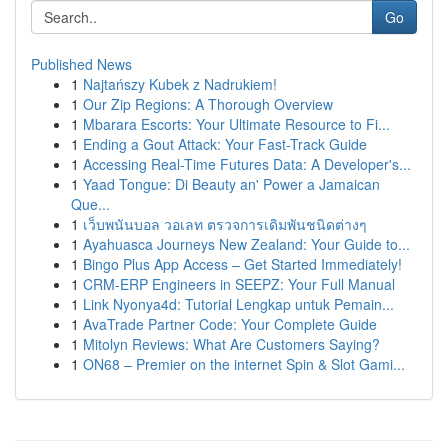
Go
Published News
1
Najtańszy Kubek z Nadrukiem!
1
Our Zip Regions: A Thorough Overview
1
Mbarara Escorts: Your Ultimate Resource to Fi...
1
Ending a Gout Attack: Your Fast-Track Guide
1
Accessing Real-Time Futures Data: A Developer's...
1
Yaad Tongue: Di Beauty an' Power a Jamaican
Que...
1
เว็บพนันบอล วอเลท ตรวจการเดิมพันชนิดต่างๆ
1
Ayahuasca Journeys New Zealand: Your Guide to...
1
Bingo Plus App Access – Get Started Immediately!
1
CRM-ERP Engineers in SEEPZ: Your Full Manual
1
Link Nyonya4d: Tutorial Lengkap untuk Pemain...
1
AvaTrade Partner Code: Your Complete Guide
1
Mitolyn Reviews: What Are Customers Saying?
1
ON68 – Premier on the internet Spin & Slot Gami...