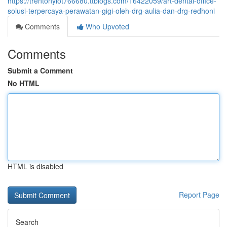
https://trentonylot766680.ttblogs.com/16422059/art-dental-office-
solusi-terpercaya-perawatan-gigi-oleh-drg-aulia-dan-drg-redhoni
Comments
Who Upvoted
Comments
Submit a Comment
No HTML
HTML is disabled
Report Page
Search