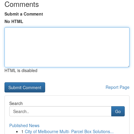
Comments
Submit a Comment
No HTML
HTML is disabled
Report Page
Search
Go
Published News
1
City of Melbourne Multi- Parcel Box Solutions...