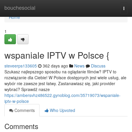
Home
bouchesocial
Togg
navi
Home
1
wspaniale IPTV w Polsce {
steveerps133605
362 days ago
News
Discuss
Szukasz najlepszego sposobu na oglądanie filmów? IPTV to
rozwiązanie dla Ciebie! W Polsce dostępnych jest wiele usług, ale
wybór nie zawsze jest łatwy. Zastanawiasz się, jaki provider
wybrać? Sprawdź nasze
https://ambersvhz486522.gynoblog.com/35719073/wspaniale-
iptv-w-polsce
Comments
Who Upvoted
Comments