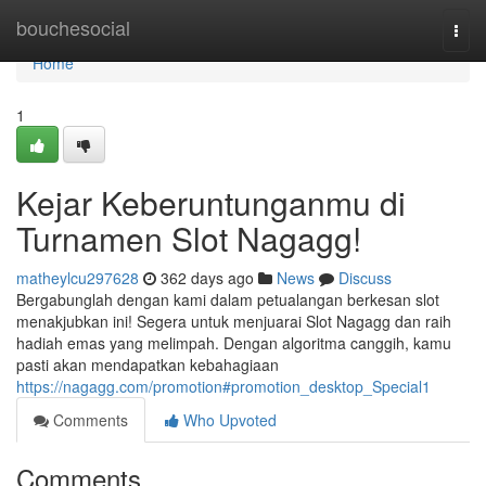
Home
bouchesocial
Togg
navi
Home
1
Kejar Keberuntunganmu di
Turnamen Slot Nagagg!
matheylcu297628
362 days ago
News
Discuss
Bergabunglah dengan kami dalam petualangan berkesan slot
menakjubkan ini! Segera untuk menjuarai Slot Nagagg dan raih
hadiah emas yang melimpah. Dengan algoritma canggih, kamu
pasti akan mendapatkan kebahagiaan
https://nagagg.com/promotion#promotion_desktop_Special1
Comments
Who Upvoted
Comments