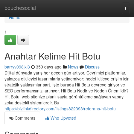
Home
bouchesocial
Togg
navi
Home
1
Anahtar Kelime Hit Botu
barryv098jxl3
359 days ago
News
Discuss
Dijital dünyada yarış her geçen gün artıyor. Çevrimiçi platformlar,
yalnızca etkileyici tasarımlarla yetinemiyor; hedef kitleye erişim için
stratejik yaklaşımlar şart. İşte burada Hit Botu devreye giriyor ve
SEO performansınızı artırıyor. Hit Botu Nedir ve Neden Önemlidir?
Hit Botu, web sitenize planlı sayfa görüntüleme sağlayan yapay
zeka destekli sistemlerdir. Bu
https://bizlinkdirectory.com/listings822393/referans-hit-botu
Comments
Who Upvoted
Comments