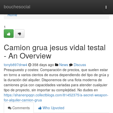
Home
bouchesocial
Togg
navi
Home
1
Camion grua jesus vidal testal
- An Overview
tonyb897dnw4
358 days ago
News
Discuss
Presupuesto y costes: Comparación de precios, que suelen estar
en torno a varios cientos de euros dependiendo del tipo de grúa y
la duración del alquiler. Disponemos de una flota moderna de
camiones grúa con capacidades variadas para atender cualquier
tipo de proyecto, sin importar su complejidad. No dudes en
https://shanenpqqn.collectblogs.com/81452375/a-secret-weapon-
for-alquiler-camion-grua
Comments
Who Upvoted