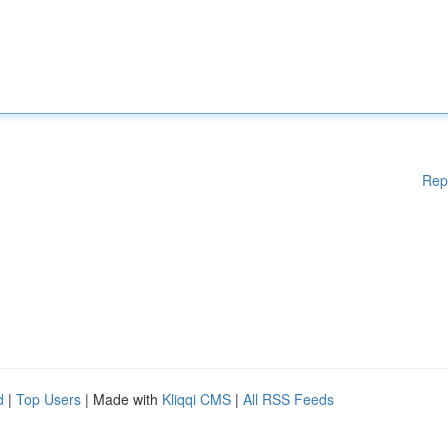
Rep
d
|
Top Users
| Made with
Kliqqi CMS
|
All RSS Feeds