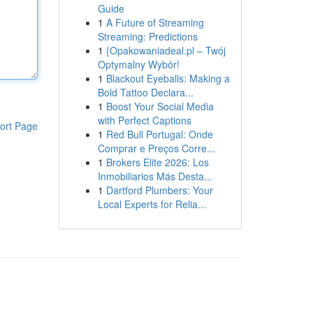
Guide
1
A Future of Streaming
Streaming: Predictions
1
{Opakowaniadeal.pl – Twój
Optymalny Wybór!
1
Blackout Eyeballs: Making a
Bold Tattoo Declara...
1
Boost Your Social Media
with Perfect Captions
ort Page
1
Red Bull Portugal: Onde
Comprar e Preços Corre...
1
Brokers Elite 2026: Los
Inmobiliarios Más Desta...
1
Dartford Plumbers: Your
Local Experts for Relia...