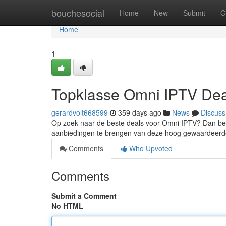
Home
bouchesocial
Home
New
Submit
G
Home
1
Topklasse Omni IPTV De
gerardvolt668599
359 days ago
News
Discuss
Op zoek naar de beste deals voor Omni IPTV? Dan ben j
aanbiedingen te brengen van deze hoog gewaardeerde 
Comments
Who Upvoted
Comments
Submit a Comment
No HTML