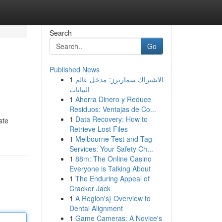
Search
Go
Published News
1
الاشتراك سمارترز: مدخل عالم
البيانات
1
Ahorra Dinero y Reduce
Residuos: Ventajas de Co...
1
Data Recovery: How to
ste
Retrieve Lost Files
1
Melbourne Test and Tag
Services: Your Safety Ch...
1
88m: The Online Casino
Everyone is Talking About
1
The Enduring Appeal of
Cracker Jack
1
A Region's} Overview to
Dental Alignment
1
Game Cameras: A Novice's