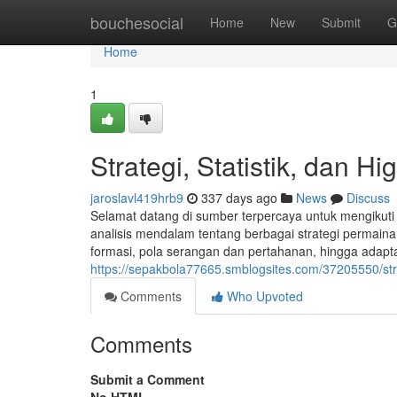
Home
bouchesocial
Home
New
Submit
G
Home
1
Strategi, Statistik, dan H
jaroslavl419hrb9
337 days ago
News
Discuss
Selamat datang di sumber terpercaya untuk mengikuti
analisis mendalam tentang berbagai strategi permainan 
formasi, pola serangan dan pertahanan, hingga adapt
https://sepakbola77665.smblogsites.com/37205550/strat
Comments
Who Upvoted
Comments
Submit a Comment