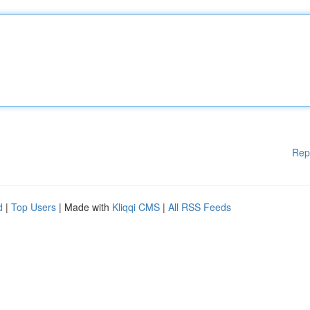
Rep
d
|
Top Users
| Made with
Kliqqi CMS
|
All RSS Feeds