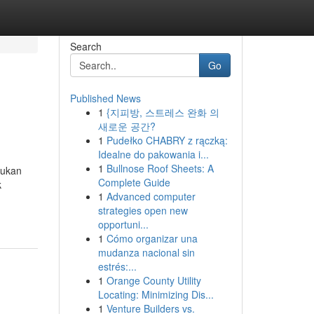
Search
Go
Published News
1
{지피방, 스트레스 완화 의
새로운 공간?
1
Pudełko CHABRY z rączką:
Idealne do pakowania i...
1
Bullnose Roof Sheets: A
mukan
Complete Guide
k
1
Advanced computer
strategies open new
opportuni...
1
Cómo organizar una
mudanza nacional sin
estrés:...
1
Orange County Utility
Locating: Minimizing Dis...
1
Venture Builders vs.