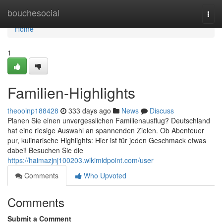
Home
bouchesocial
Togg
navi
Home
1
Familien-Highlights
theooinp188428
333 days ago
News
Discuss
Planen Sie einen unvergesslichen Familienausflug? Deutschland
hat eine riesige Auswahl an spannenden Zielen. Ob Abenteuer
pur, kulinarische Highlights: Hier ist für jeden Geschmack etwas
dabei! Besuchen Sie die
https://haimazjnj100203.wikimidpoint.com/user
Comments
Who Upvoted
Comments
Submit a Comment