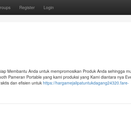
roups
Register
Login
 siap Membantu Anda untuk mempromosikan Produk Anda sehingga mu
ooth Pameran Portable yang kami produksi yang Kami diantara nya Ev
aktis dan efisien untuk
https://hargamejalipatuntukdagang24320.fare-