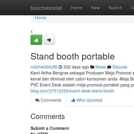
Home
bouchesocial
Home
New
Submit
G
Home
1
Stand booth portable
mitchw368zfl8
332 days ago
News
Discuss
Kami Artha Bengras sebagai Produsen Meja Promosi
kenal dan diminati oleh calon konsumen anda. Meja B
PVC Event Desk adalah meja promosi portabel yang pr
blog.com/37513259/event-desk-stand-booth
Comments
Who Upvoted
Comments
Submit a Comment