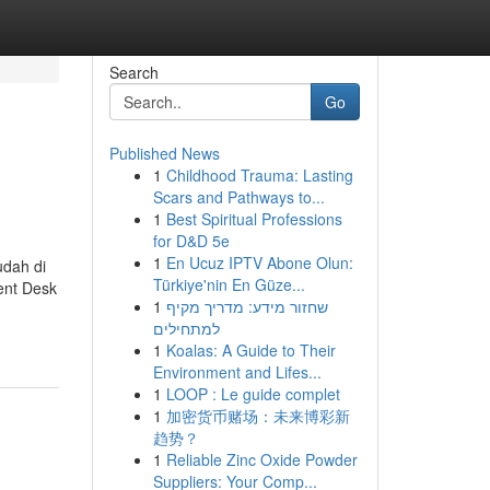
Search
Go
Published News
1
Childhood Trauma: Lasting
Scars and Pathways to...
1
Best Spiritual Professions
for D&D 5e
1
En Ucuz IPTV Abone Olun:
dah di
Türkiye'nin En Güze...
ent Desk
1
שחזור מידע: מדריך מקיף
למתחילים
1
Koalas: A Guide to Their
Environment and Lifes...
1
LOOP : Le guide complet
1
加密货币赌场：未来博彩新
趋势？
1
Reliable Zinc Oxide Powder
Suppliers: Your Comp...