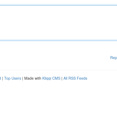
Rep
d
|
Top Users
| Made with
Kliqqi CMS
|
All RSS Feeds