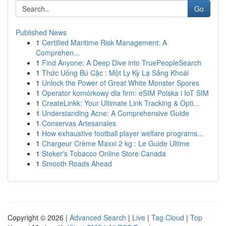
Go
Published News
1
Certified Maritime Risk Management: A
Comprehen...
1
Find Anyone: A Deep Dive into TruePeopleSearch
1
Thức Uống Bú Cặc : Một Ly Kỳ Lạ Sảng Khoái
1
Unlock the Power of Great White Monster Spores
1
Operator komórkowy dla firm: eSIM Polska i IoT SIM
1
CreateLinkk: Your Ultimate Link Tracking & Opti...
1
Understanding Acne: A Comprehensive Guide
1
Conservas Artesanales
1
How exhaustive football player welfare programs...
1
Chargeur Crème Maxxi 2 kg : Le Guide Ultime
1
Stoker's Tobacco Online Store Canada
1
Smooth Roads Ahead
Copyright © 2026 |
Advanced Search
|
Live
|
Tag Cloud
|
Top