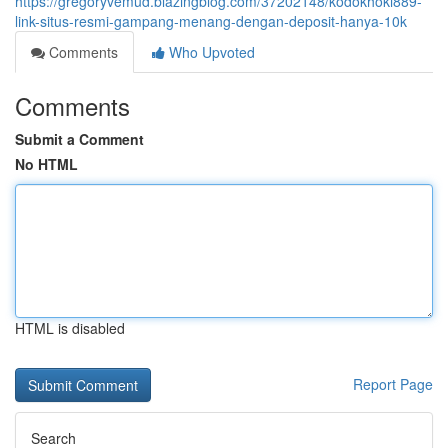
https://gregoryvemud.blazingblog.com/37202148/kodokhoki889-
link-situs-resmi-gampang-menang-dengan-deposit-hanya-10k
Comments
Who Upvoted
Comments
Submit a Comment
No HTML
HTML is disabled
Report Page
Search