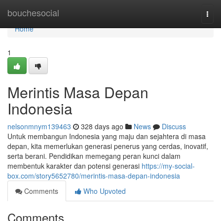
Home
bouchesocial
Togg
navi
Home
1
Merintis Masa Depan
Indonesia
nelsonmnym139463
328 days ago
News
Discuss
Untuk membangun Indonesia yang maju dan sejahtera di masa
depan, kita memerlukan generasi penerus yang cerdas, inovatif,
serta berani. Pendidikan memegang peran kunci dalam
membentuk karakter dan potensi generasi
https://my-social-
box.com/story5652780/merintis-masa-depan-indonesia
Comments
Who Upvoted
Comments