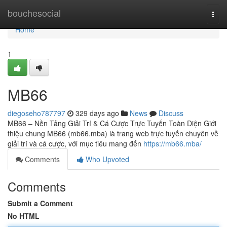
Home
bouchesocial
Togg
navi
Home
1
MB66
diegoseho787797
329 days ago
News
Discuss
MB66 – Nền Tảng Giải Trí & Cá Cược Trực Tuyến Toàn Diện Giới
thiệu chung MB66 (mb66.mba) là trang web trực tuyến chuyên về
giải trí và cá cược, với mục tiêu mang đến
https://mb66.mba/
Comments
Who Upvoted
Comments
Submit a Comment
No HTML