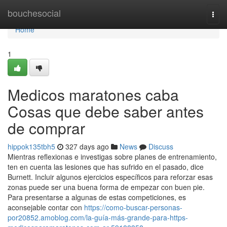
Home
bouchesocial
Togg
navi
Home
1
Medicos maratones caba
Cosas que debe saber antes
de comprar
hippok135tbh5
327 days ago
News
Discuss
Mientras reflexionas e investigas sobre planes de entrenamiento,
ten en cuenta las lesiones que has sufrido en el pasado, dice
Burnett. Incluir algunos ejercicios específicos para reforzar esas
zonas puede ser una buena forma de empezar con buen pie.
Para presentarse a algunas de estas competiciones, es
aconsejable contar con
https://como-buscar-personas-
por20852.amoblog.com/la-guía-más-grande-para-https-