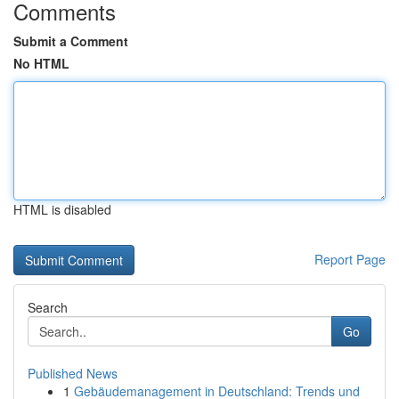
Comments
Submit a Comment
No HTML
HTML is disabled
Report Page
Search
Go
Published News
1
Gebäudemanagement in Deutschland: Trends und