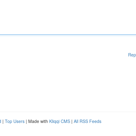
Rep
d
|
Top Users
| Made with
Kliqqi CMS
|
All RSS Feeds