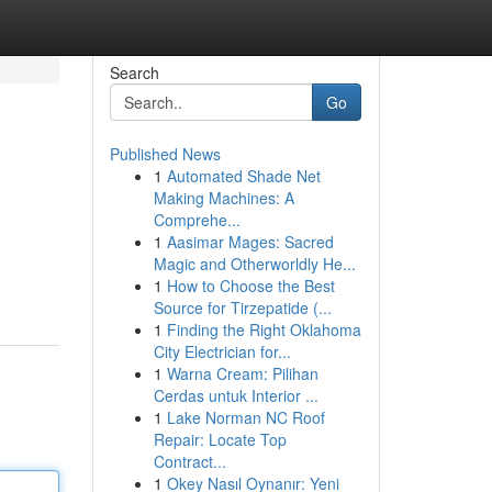
Search
Go
Published News
1
Automated Shade Net
Making Machines: A
Comprehe...
1
Aasimar Mages: Sacred
Magic and Otherworldly He...
1
How to Choose the Best
Source for Tirzepatide (...
1
Finding the Right Oklahoma
City Electrician for...
1
Warna Cream: Pilihan
Cerdas untuk Interior ...
1
Lake Norman NC Roof
Repair: Locate Top
Contract...
1
Okey Nasıl Oynanır: Yeni