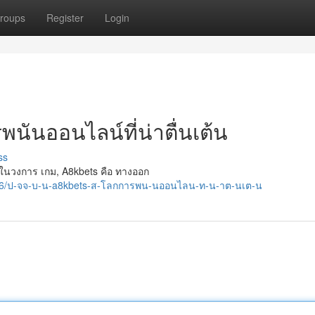
roups
Register
Login
นันออนไลน์ที่น่าตื่นเต้น
ss
 ในวงการ เกม, A8kbets คือ ทางออก
68686/ป-จจ-บ-น-a8kbets-ส-โลกการพน-นออนไลน-ท-น-าต-นเต-น