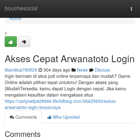
Home
bouchesocial
Togg
navi
Home
1
Akses Cepat Arwanatoto Login
liliandtoa780529
304 days ago
News
Discuss
Ingin bermain di situs judi online terpercaya dan mudah? Game
Online adalah pilihan tepat untukmu! Dengan akses yang
{MudahTersedia, kamu dapat Login dengan cepat. Jika kamu
mengalami kesulitan dalam mengakses situs
https://carlycwfp428994.life3dblog.com/36425650/solusi-
arwanatoto-login-terpercaya
Comments
Who Upvoted
Comments