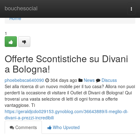
Home
bouchesocial
Togg
navi
Home
1
Offerte Scontistiche su Divani
a Bologna!
phoebebsca640090
304 days ago
News
Discuss
Sei alla ricerca di un nuovo mobile per il tuo casa? Allora non puoi
perderti la occasione di visitare il Outlet di Divani di Bologna! Qui
troverai una vasta selezione di letti di ogni forma a offerte
vantaggiose. Ti
https://geraldjcdo029153.gynoblog.com/36643889/il-meglio-di-
divani-a-prezzi-incredibili
Comments
Who Upvoted