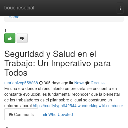
Home
bouchesocial
Togg
navi
Home
1
Seguridad y Salud en el
Trabajo: Un Imperativo para
Todos
mariahfzvp558268
305 days ago
News
Discuss
En una era donde el rendimiento empresarial se encuentra en
constante evolución, es fundamental reconocer que la bienestar
de los trabajadores es el pilar sobre el cual se construye un
entorno laboral
https://cecilytygh642544.wonderkingwiki.com/user
Comments
Who Upvoted