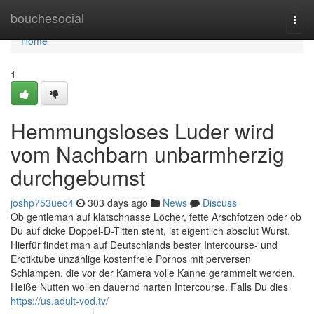
Home
bouchesocial
Togg
navi
Home
1
Hemmungsloses Luder wird
vom Nachbarn unbarmherzig
durchgebumst
joshp753ueo4
303 days ago
News
Discuss
Ob gentleman auf klatschnasse Löcher, fette Arschfotzen oder ob
Du auf dicke Doppel-D-Titten steht, ist eigentlich absolut Wurst.
Hierfür findet man auf Deutschlands bester Intercourse- und
Erotiktube unzählige kostenfreie Pornos mit perversen
Schlampen, die vor der Kamera volle Kanne gerammelt werden.
Heiße Nutten wollen dauernd harten Intercourse. Falls Du dies
https://us.adult-vod.tv/