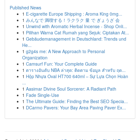
Published News
1
E-cigarette Europe Shipping : Aroma King 0mg...
1
みんなで 満喫する！ラクラク 量 で ぎょうざ 会
1
Unwind with Aromatic Herbal Incense - Shop Onli...
1
Pilihan Warna Cat Rumah yang Sejuk: Ciptakan At...
1
Gebäudemanagement in Deutschland: Trends und
He...
1
g2g4s me: A New Approach to Personal
Organization
1
Camsurf Fun: Your Complete Guide
1
ตารางอันดับ NBA ล่าสุด: ติดตาม ข้อมูล สำหรับ ฤด...
1
Hộp Nhựa Oval HT700 640ml – Sự Lựa Chọn Hoàn
...
1
Aasimar Divine Soul Sorcerer: A Radiant Path
1
Fade Single-Use
1
The Ultimate Guide: Finding the Best SEO Specia...
1
DCarmo Pavers: Your Bay Area Paving Paver Ex...