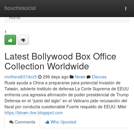
Home
bouchesocial
Togg
navi
Home
1
Latest Bollywood Box Office
Collection Worldwide
mothera837doz5
299 days ago
News
Discuss
Rusia ayuda a China a prepararse para potencial invasión de
Taiwán, advierte instituto de defensa La Corte Suprema de EEUU
enfrenta una agresiva afirmación de poder presidencial de Trump
Defensa en el “juicio del siglo” en el Vaticano pide recusación del
fiscal por conducta cuestionable Fuerte respaldo de EEUU: Milei
https://btown-live.blogspot.com
Comments
Who Upvoted