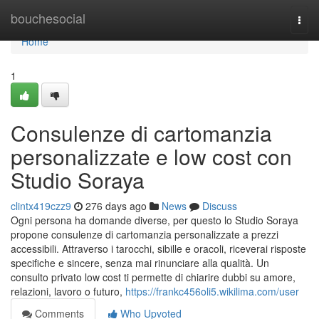
Home
bouchesocial
Togg
navi
Home
1
Consulenze di cartomanzia
personalizzate e low cost con
Studio Soraya
clintx419czz9
276 days ago
News
Discuss
Ogni persona ha domande diverse, per questo lo Studio Soraya
propone consulenze di cartomanzia personalizzate a prezzi
accessibili. Attraverso i tarocchi, sibille e oracoli, riceverai risposte
specifiche e sincere, senza mai rinunciare alla qualità. Un
consulto privato low cost ti permette di chiarire dubbi su amore,
relazioni, lavoro o futuro,
https://frankc456oli5.wikilima.com/user
Comments
Who Upvoted