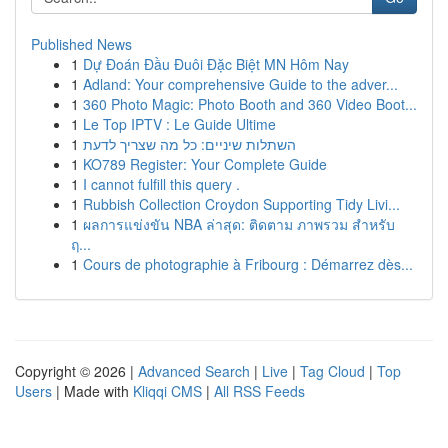
Published News
1
Dự Đoán Đầu Đuôi Đặc Biệt MN Hôm Nay
1
Adland: Your comprehensive Guide to the adver...
1
360 Photo Magic: Photo Booth and 360 Video Boot...
1
Le Top IPTV : Le Guide Ultime
1
השתלות שיניים: כל מה שצריך לדעת
1
KO789 Register: Your Complete Guide
1
I cannot fulfill this query .
1
Rubbish Collection Croydon Supporting Tidy Livi...
1
ผลการแข่งขัน NBA ล่าสุด: ติดตาม ภาพรวม สำหรับ
ฤ...
1
Cours de photographie à Fribourg : Démarrez dès...
Copyright © 2026 |
Advanced Search
|
Live
|
Tag Cloud
|
Top
Users
| Made with
Kliqqi CMS
|
All RSS Feeds