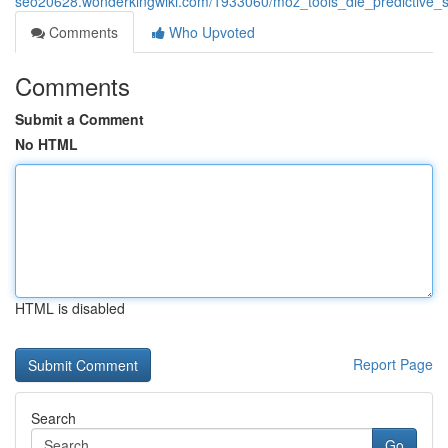
seo20628.wonderkingwiki.com/1933060/moz_tools_die_predictive_
Comments
Who Upvoted
Comments
Submit a Comment
No HTML
HTML is disabled
Report Page
Search
Go